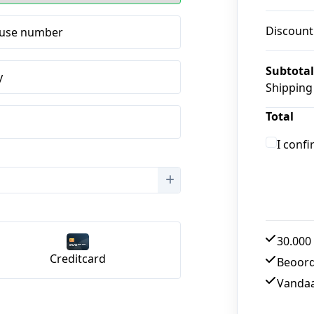
Discount
use number
Subtotal
y
Shipping
Total
I conf
30.000 
Creditcard
Beoord
Vandaa