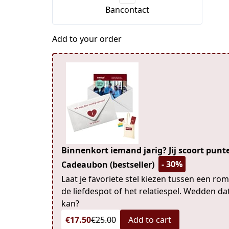
Bancontact
Add to your order
Binnenkort iemand jarig? Jij scoort pun
- 30%
Cadeaubon (bestseller)
Laat je favoriete stel kiezen tussen een ro
de liefdespot of het relatiespel. Wedden da
kan?
€17.50
€25.00
Add to cart