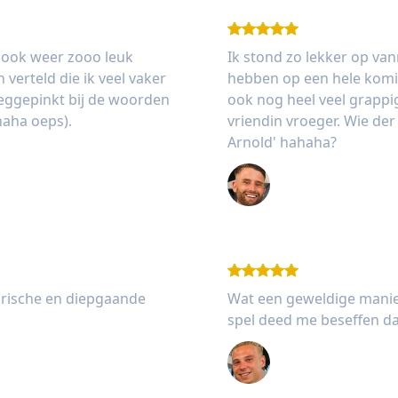
s ook weer zooo leuk
Ik stond zo lekker op va
verteld die ik veel vaker
hebben op een hele komi
weggepinkt bij de woorden
ook nog heel veel grapp
haha oeps).
vriendin vroeger. Wie de
Arnold' hahaha?
Stijn Siepman
arische en diepgaande
Wat een geweldige manier
spel deed me beseffen dat
Melle van Rooij