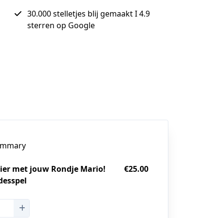
30.000 stelletjes blij gemaakt I 4.9
sterren op Google
ummary
zier met jouw Rondje Mario!
€25.00
fdesspel