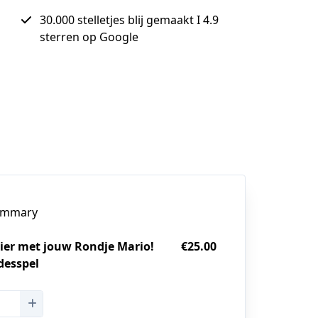
30.000 stelletjes blij gemaakt I 4.9
sterren op Google
ummary
zier met jouw Rondje Mario!
€25.00
fdesspel