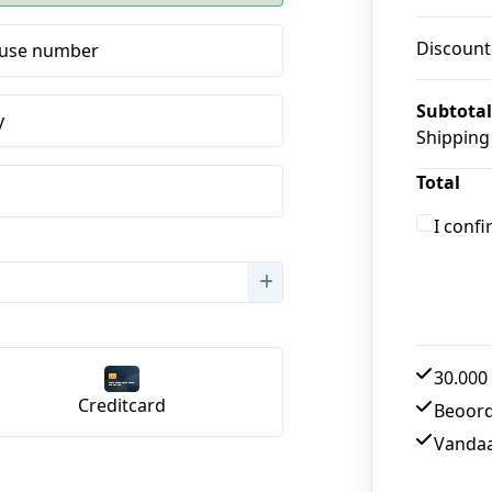
Discount
use number
Subtotal
y
Shipping
Total
I conf
30.000 
Creditcard
Beoord
Vandaa