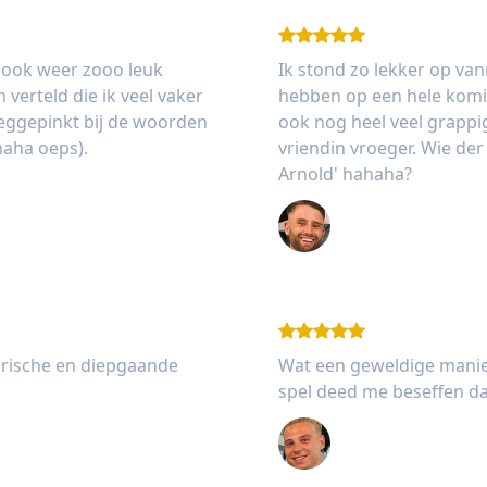
s ook weer zooo leuk
Ik stond zo lekker op va
verteld die ik veel vaker
hebben op een hele komi
weggepinkt bij de woorden
ook nog heel veel grapp
haha oeps).
vriendin vroeger. Wie de
Arnold' hahaha?
Stijn Siepman
arische en diepgaande
Wat een geweldige manier
spel deed me beseffen dat
Melle van Rooij