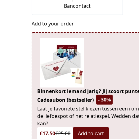
Bancontact
Add to your order
Binnenkort iemand jarig? Jij scoort pun
- 30%
Cadeaubon (bestseller)
Laat je favoriete stel kiezen tussen een ro
de liefdespot of het relatiespel. Wedden da
kan?
€17.50
€25.00
Add to cart