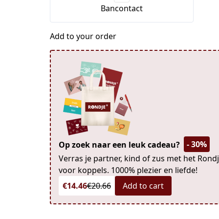
Bancontact
Add to your order
- 30%
Op zoek naar een leuk cadeau?
Verras je partner, kind of zus met het Rondj
voor koppels. 1000% plezier en liefde!
€14.46
€20.66
Add to cart