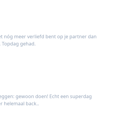
et nóg meer verliefd bent op je partner dan
r. Topdag gehad.
k (28 jaar)
 zeggen: gewoon doen! Echt een superdag
r helemaal back..
(22 jaar)