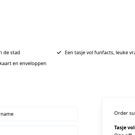
n de stad
Een tasje vol funfacts, leuke v
 kaart en enveloppen
Order s
rname
Tasje vo