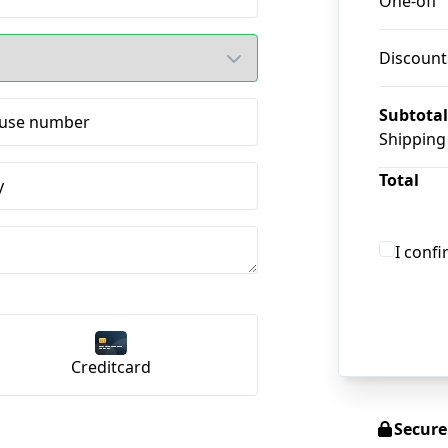
One-off
Discount
Subtotal
use number
Shipping
Total
y
I conf
Creditcard
Secur