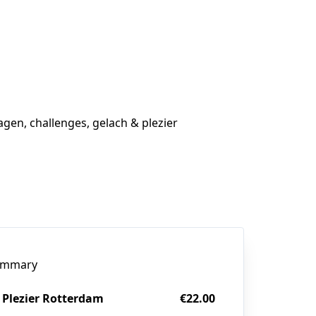
ragen, challenges, gelach & plezier
ummary
l Plezier Rotterdam
€22.00