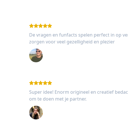
De vragen en funfacts spelen perfect in op v
zorgen voor veel gezelligheid en plezier
Wessel van Rooijen (27 jaar)
Super idee! Enorm origineel en creatief bedach
om te doen met je partner.
Femke van Dam (20 jaar)