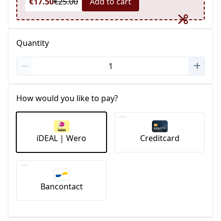
€17.50
€25.00
Add to cart
Quantity
How would you like to pay?
iDEAL | Wero
Creditcard
Bancontact