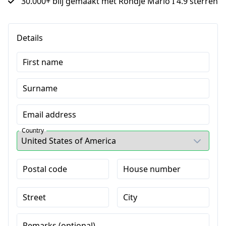
30.000+ blij gemaakt met Rondje Mario I 4.9 sterren
Details
First name
Surname
Email address
Country
Postal code
House number
Street
City
Remarks (optional)