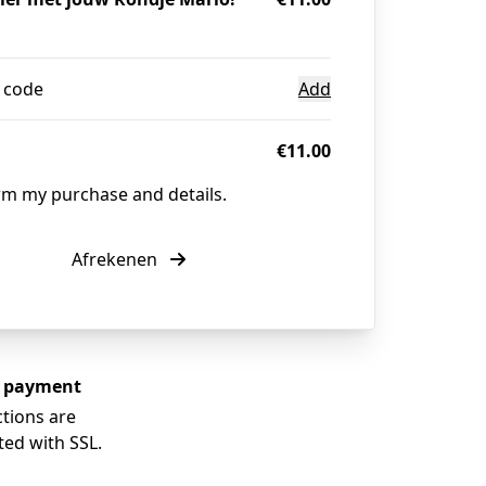
 code
Add
€11.00
irm my purchase and details.
Afrekenen
e payment
tions are
ted with SSL.