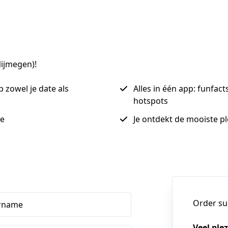
Nijmegen)!
p zowel je date als
Alles in één app: funfac
hotspots
de
Je ontdekt de mooiste pl
Order s
rname
Veel ple