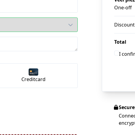
One-off
Discount
Total
I conf
Creditcard
Secur
Connec
encryp