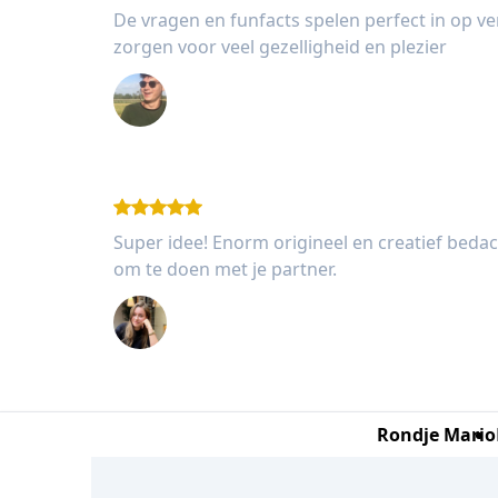
De vragen en funfacts spelen perfect in op v
zorgen voor veel gezelligheid en plezier
Wessel van Rooijen (27 jaar)
Super idee! Enorm origineel en creatief bedach
om te doen met je partner.
Femke van Dam (20 jaar)
Rondje Mario