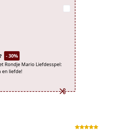
- 30%
s?
het Rondje Mario Liefdesspel:
 en liefde!