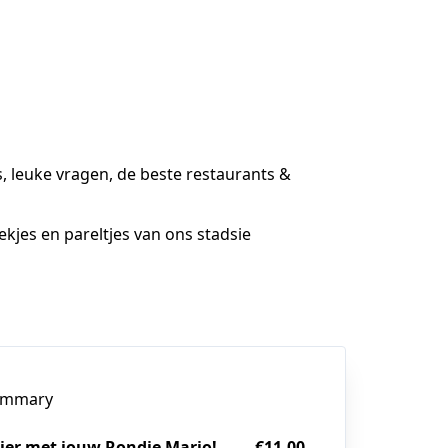
ts, leuke vragen, de beste restaurants &
ekjes en pareltjes van ons stadsie
ummary
zier met jouw Rondje Mario!
€11.00