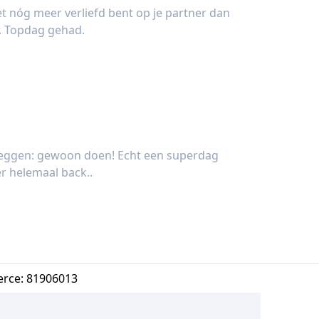
et nóg meer verliefd bent op je partner dan
r. Topdag gehad.
k (28 jaar)
 zeggen: gewoon doen! Echt een superdag
r helemaal back..
(22 jaar)
rce: 81906013