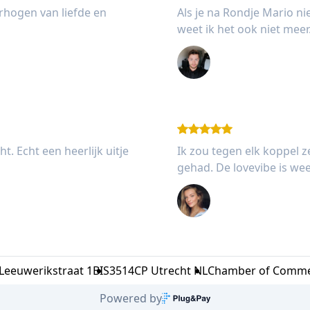
erhogen van liefde en
Als je na Rondje Mario ni
weet ik het ook niet mee
Stefan Pannekoe
t. Echt een heerlijk uitje
Ik zou tegen elk koppel
gehad. De lovevibe is wee
Jessie Chuckran 
Leeuwerikstraat 1BIS
3514CP Utrecht NL
Chamber of Comme
Powered by