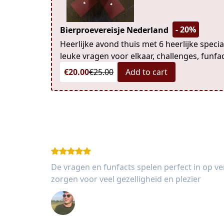
- 20%
Bierproevereisje Nederland
Heerlijke avond thuis met 6 heerlijke speci
leuke vragen voor elkaar, challenges, funfac
€20.00
€25.00
Add to cart
De vragen en funfacts spelen perfect in op v
zorgen voor veel gezelligheid en plezier
Wessel van Rooijen (27 jaar)