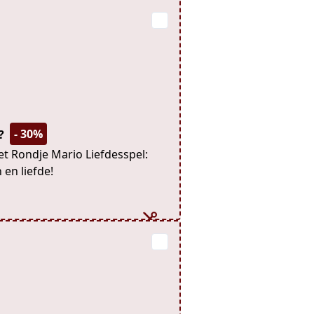
- 30%
s?
het Rondje Mario Liefdesspel:
 en liefde!