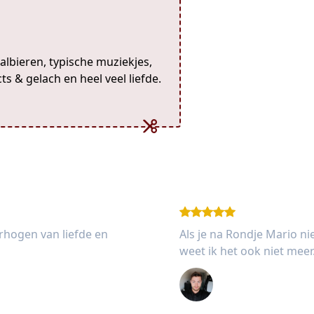
aalbieren, typische muziekjes,
ts & gelach en heel veel liefde.
erhogen van liefde en
Als je na Rondje Mario ni
weet ik het ook niet mee
Stefan Pannekoe