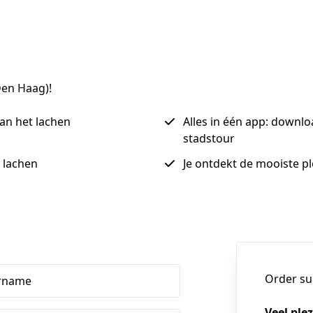
Den Haag)!
van het lachen
Alles in één app: downl
stadstour
t lachen
Je ontdekt de mooiste pl
Order s
rname
Veel ple