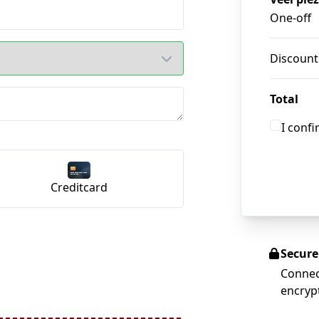
One-off
Discount
Total
I conf
Creditcard
Secur
Connec
encryp