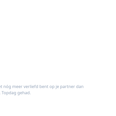
et nóg meer verliefd bent op je partner dan
r. Topdag gehad.
k (28 jaar)