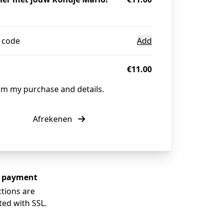
 code
Add
€11.00
irm my purchase and details.
Afrekenen
e payment
tions are
ted with SSL.