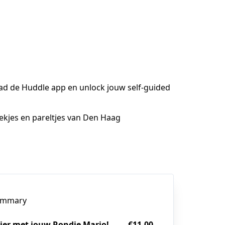
oad de Huddle app en unlock jouw self-guided
ekjes en pareltjes van Den Haag
ummary
zier met jouw Rondje Mario!
€11.00